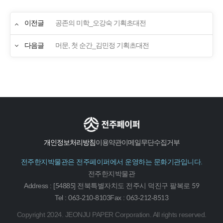
이전글
공존의 미학_오강숙 기획초대전
다음글
머문, 첫 순간_김민정 기획초대전
개인정보처리방침
이용약관
이메일무단수집거부
전주한지박물관은 전주페이퍼에서 운영하는 문화기관입니다.
전주한지박물관
Address : [54885] 전북특별자치도 전주시 덕진구 팔복로 59
Tel : 063-210-8103
Fax : 063-212-8513
Copyright
2024. JEONJU PAPER Corporation.
All rights reserved.