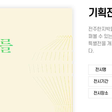
기획
전주한지박물
펴볼 수 있
특별전을 개
다.
전시명
전시기간
전시장소