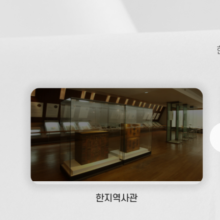
※추석 명절 연휴 휴관(10/
광복절 태극기 만들기 체험 진행 
기획전 연계 [한지부채 꾸미
박물관(사무동 건물) 냉난방기
박물관 정전보수 휴관 공지!! (2
한지만들기 체험 시간 안내
한지미래관