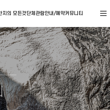
한지의 모든것
단체관람안내/예약
커뮤니티
의