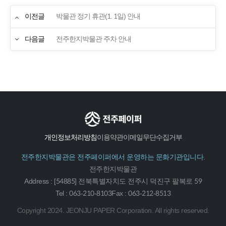
이전글
박물관 정기 휴관(1. 1일) 안내
다음글
전주한지박물관 주차 안내
개인정보처리방침
이용약관
이메일무단수집거부
전주한지박물관은 전주페이퍼에서 운영하는 문화기관입니다.
전주한지박물관
Address : [54885] 전북특별자치도 전주시 덕진구 팔복로 59
Tel : 063-210-8103
Fax : 063-212-8513
Copyright
2024. JEONJU PAPER Corporation.
All rights reserved.